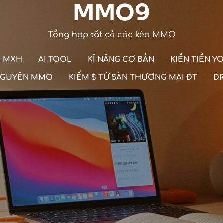
MMO9
Tổng hợp tất cả các kèo MMO
C MXH
AI TOOL
KĨ NĂNG CƠ BẢN
KIẾN TIỀN 
 NGUYÊN MMO
KIẾM $ TỪ SÀN THƯƠNG MẠI ĐT
D
haps searching can help.