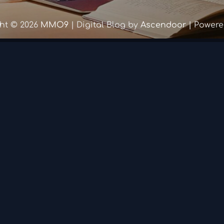
ht © 2026
MMO9
| Digital Blog by
Ascendoor
| Power