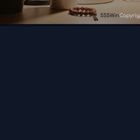
555Win
Copyrig