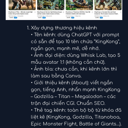
Xây dựng thương hiệu kênh
• Tên kênh: dùng ChatGPT với prompt
có sẵn để tạo 10 tên chứa “KingKong”,
ngắn gọn, mạnh mẽ, dễ nhớ.
• Ảnh đại diện: dùng Whisk Lab, tạo 5
mẫu avatar 1:1 (không cần chữ).
• Ảnh bìa: chưa cần, khi kênh lớn thì
làm sau bằng Canva.
• Giới thiệu kênh (About): viết ngắn
gọn, tiếng Anh, nhấn mạnh KingKong
– Godzilla – Titan – Megalodon – các
trận đại chiến CGI. Chuẩn SEO.
• Thẻ tag kênh: toàn bộ bộ từ khóa đã
liệt kê (KingKong, Godzilla, Titanoboa,
Epic Monster Fight, Battle of Giants…).