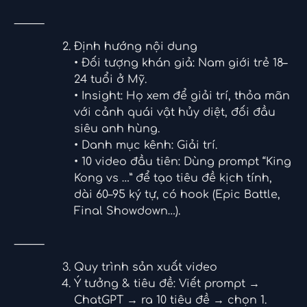
⸻
Định hướng nội dung
• Đối tượng khán giả: Nam giới trẻ 18–
24 tuổi ở Mỹ.
• Insight: Họ xem để giải trí, thỏa mãn
với cảnh quái vật hủy diệt, đối đầu
siêu anh hùng.
• Danh mục kênh: Giải trí.
• 10 video đầu tiên: Dùng prompt “King
Kong vs …” để tạo tiêu đề kịch tính,
dài 60–95 ký tự, có hook (Epic Battle,
Final Showdown…).
⸻
Quy trình sản xuất video
Ý tưởng & tiêu đề: Viết prompt →
ChatGPT → ra 10 tiêu đề → chọn 1.