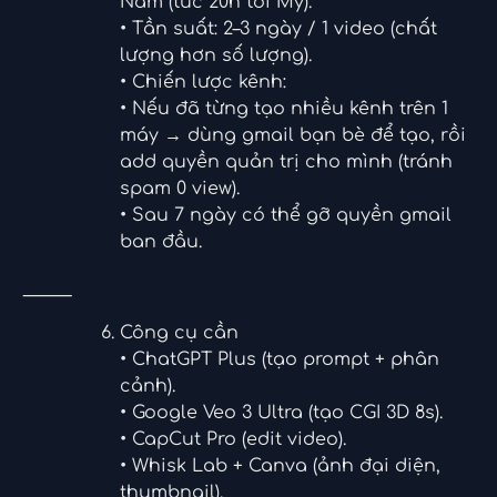
Nam (tức 20h tối Mỹ).
• Tần suất: 2–3 ngày / 1 video (chất
lượng hơn số lượng).
• Chiến lược kênh:
• Nếu đã từng tạo nhiều kênh trên 1
máy → dùng gmail bạn bè để tạo, rồi
add quyền quản trị cho mình (tránh
spam 0 view).
• Sau 7 ngày có thể gỡ quyền gmail
ban đầu.
⸻
Công cụ cần
• ChatGPT Plus (tạo prompt + phân
cảnh).
• Google Veo 3 Ultra (tạo CGI 3D 8s).
• CapCut Pro (edit video).
• Whisk Lab + Canva (ảnh đại diện,
thumbnail).