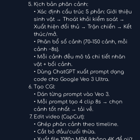
Kịch bản phân cảnh:
• Xác định cấu trúc 5 phần: Giới thiệu
sinh vật → Thoát khỏi kiểm soát →
Xuất hiện đối thủ → Trận chiến → Kết
thúc/mở.
• Phân bổ số cảnh (70–150 cảnh, mỗi
cảnh ~8s).
• Mỗi cảnh đều mô tả chi tiết nhân
vật + bối cảnh.
• Dùng ChatGPT xuất prompt dạng
code cho Google Veo 3 Ultra.
Tạo CGI:
• Dán từng prompt vào Veo 3.
• Mỗi prompt tạo 4 clip 8s → chọn
cảnh tốt nhất → tải về.
Edit video (CapCut):
• Ghép phân cảnh theo timeline.
• Cắt bỏ đầu/cuối thừa.
• Xuất file 1080p MP4 (không 4K để giữ