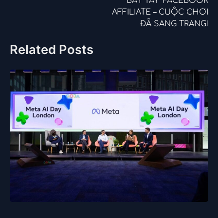
“BẮT TAY” FACEBOOK
bài
AFFILIATE – CUỘC CHƠI
viết
ĐÃ SANG TRANG!
Related Posts