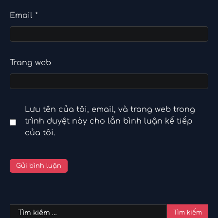
Email
*
Trang web
Lưu tên của tôi, email, và trang web trong
trình duyệt này cho lần bình luận kế tiếp
của tôi.
Tìm