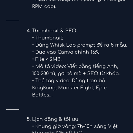
RPM cao).
⸻
Thumbnail & SEO
• Thumbnail:
• Dùng Whisk Lab prompt để ra 5 mẫu.
• Đưa vào Canva chỉnh 16:9.
• File < 2MB.
• Mô tả video: Viết bằng tiếng Anh,
100–200 từ, gợi tò mò + SEO từ khóa.
• Thẻ tag video: Dùng trọn bộ
KingKong, Monster Fight, Epic
Battles…
⸻
Lịch đăng & tối ưu
• Khung giờ vàng: 7h–10h sáng Việt