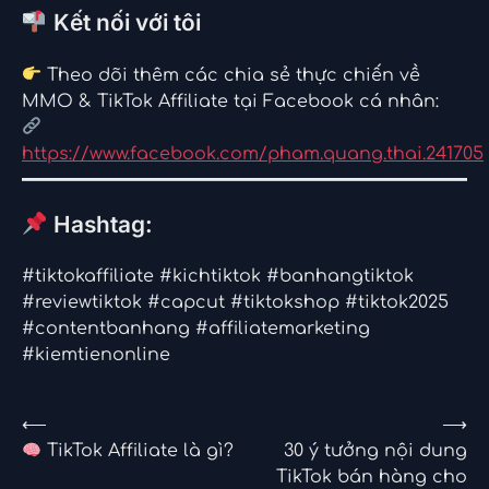
Kết nối với tôi
Theo dõi thêm các chia sẻ thực chiến về
MMO & TikTok Affiliate tại Facebook cá nhân:
https://www.facebook.com/pham.quang.thai.241705
Hashtag:
#tiktokaffiliate #kichtiktok #banhangtiktok
#reviewtiktok #capcut #tiktokshop #tiktok2025
#contentbanhang #affiliatemarketing
#kiemtienonline
Điều
⟵
⟶
TikTok Affiliate là gì?
30 ý tưởng nội dung
hướng
TikTok bán hàng cho