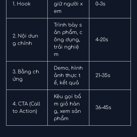
1. Hook
giữ người x
0–3s
em
Trình bày s
ản phẩm, c
2. Nội dun
ông dụng,
4–20s
g chính
trải nghiệ
m
Demo, hình
3. Bằng ch
ảnh thực t
21–35s
ứng
ế, kết quả
Kêu gọi bấ
4. CTA (Call
m giỏ hàn
36–45s
to Action)
g, xem sản
phẩm