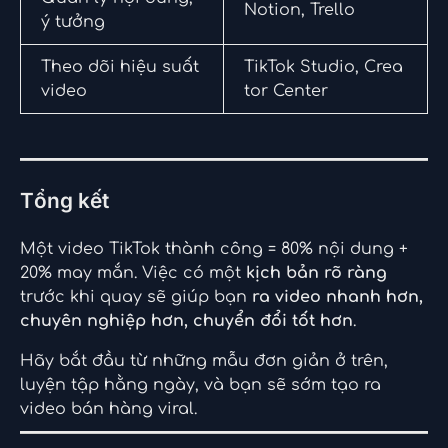
Notion, Trello
ý tưởng
Theo dõi hiệu suất
TikTok Studio, Crea
video
tor Center
Tổng kết
Một video TikTok thành công = 80% nội dung +
20% may mắn. Việc có một
kịch bản rõ ràng
trước khi quay sẽ giúp bạn
ra video nhanh hơn,
chuyên nghiệp hơn, chuyển đổi tốt hơn
.
Hãy bắt đầu từ những mẫu đơn giản ở trên,
luyện tập hằng ngày, và bạn sẽ sớm tạo ra
video bán hàng viral.