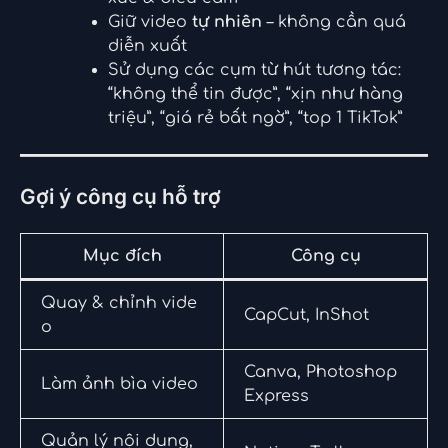
Giữ video
tự nhiên
– không cần quá
diễn xuất
Sử dụng các cụm từ hút tương tác:
“không thể tin được”, “xịn như hàng
triệu”, “giá rẻ bất ngờ”, “top 1 TikTok”
Gợi ý công cụ hỗ trợ
Mục đích
Công cụ
Quay & chỉnh vide
CapCut, InShot
o
Canva, Photoshop
Làm ảnh bìa video
Express
Quản lý nội dung,