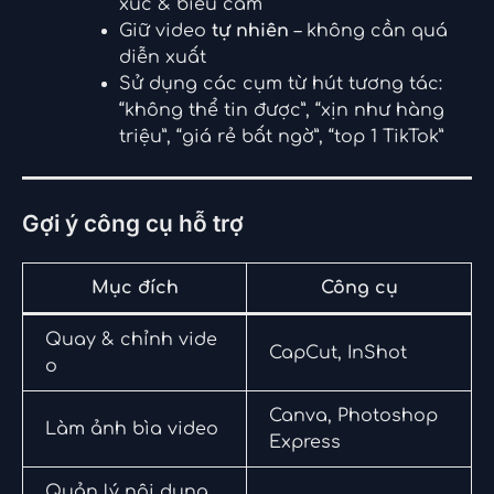
xúc & biểu cảm
Giữ video
tự nhiên
– không cần quá
diễn xuất
Sử dụng các cụm từ hút tương tác:
“không thể tin được”, “xịn như hàng
triệu”, “giá rẻ bất ngờ”, “top 1 TikTok”
Gợi ý công cụ hỗ trợ
Mục đích
Công cụ
Quay & chỉnh vide
CapCut, InShot
o
Canva, Photoshop
Làm ảnh bìa video
Express
Quản lý nội dung,