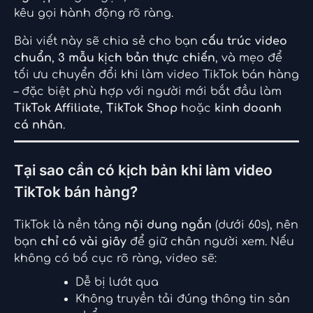
kêu gọi hành động rõ ràng.
Bài viết này sẽ chia sẻ cho bạn
cấu trúc video
chuẩn
,
3 mẫu kịch bản thực chiến
, và mẹo để
tối ưu chuyển đổi khi làm video TikTok bán hàng
– đặc biệt phù hợp với người mới bắt đầu làm
TikTok Affiliate
,
TikTok Shop
hoặc
kinh doanh
cá nhân
.
Tại sao cần có kịch bản khi làm video
TikTok bán hàng?
TikTok là nền tảng
nội dung ngắn
(dưới 60s), nên
bạn
chỉ có vài giây
để giữ chân người xem. Nếu
không có bố cục rõ ràng, video sẽ:
Dễ bị lướt qua
Không truyền tải đúng thông tin sản