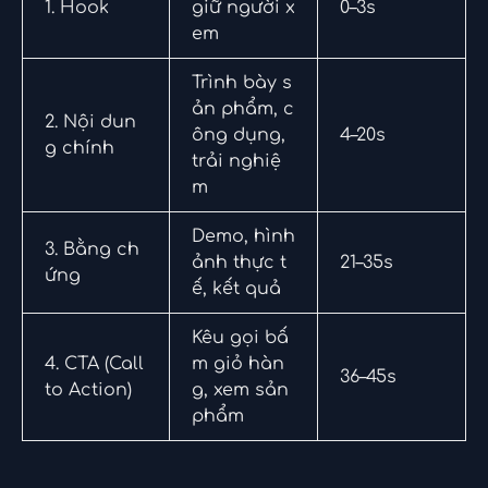
1. Hook
giữ người x
0–3s
em
Trình bày s
ản phẩm, c
2. Nội dun
ông dụng,
4–20s
g chính
trải nghiệ
m
Demo, hình
3. Bằng ch
ảnh thực t
21–35s
ứng
ế, kết quả
Kêu gọi bấ
4. CTA (Call
m giỏ hàn
36–45s
to Action)
g, xem sản
phẩm