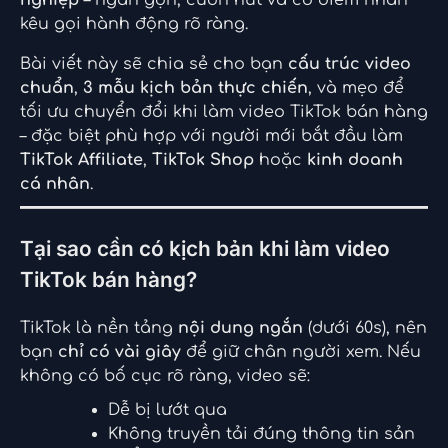
nghiệp
– ngắn gọn, cuốn hút và có điểm nhấn
kêu gọi hành động rõ ràng.
Bài viết này sẽ chia sẻ cho bạn
cấu trúc video
chuẩn
,
3 mẫu kịch bản thực chiến
, và mẹo để
tối ưu chuyển đổi khi làm video TikTok bán hàng
– đặc biệt phù hợp với người mới bắt đầu làm
TikTok Affiliate
,
TikTok Shop
hoặc
kinh doanh
cá nhân
.
Tại sao cần có kịch bản khi làm video
TikTok bán hàng?
TikTok là nền tảng
nội dung ngắn
(dưới 60s), nên
bạn
chỉ có vài giây
để giữ chân người xem. Nếu
không có bố cục rõ ràng, video sẽ:
Dễ bị lướt qua
Không truyền tải đúng thông tin sản