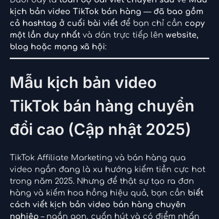
Dưới đây là
toàn bộ bài viết chuyên sâu
về
Mẫu
kịch bản video TikTok bán hàng
—
đã bao gồm
cả hashtag ở cuối bài viết
để bạn chỉ cần
copy
một lần duy nhất
và dán trực tiếp lên
website,
blog hoặc mạng xã hội
:
Mẫu kịch bản video
TikTok bán hàng chuyển
đổi cao (Cập nhật 2025)
TikTok Affiliate Marketing và bán hàng qua
video ngắn đang là xu hướng kiếm tiền cực hot
trong năm 2025. Nhưng để thật sự tạo ra đơn
hàng và kiếm hoa hồng hiệu quả, bạn cần
biết
cách viết kịch bản video bán hàng chuyên
nghiệp
– ngắn gọn, cuốn hút và có điểm nhấn