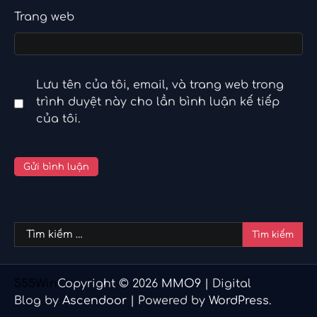
Trang web
Lưu tên của tôi, email, và trang web trong
trình duyệt này cho lần bình luận kế tiếp
của tôi.
Tìm
kiếm
cho:
555Win
Copyright © 2026
MMO9
| Digital
Blog by
Ascendoor
| Powered by
WordPress
.