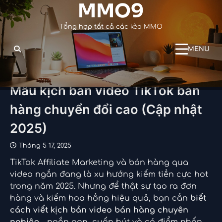
MMO9
Skip
to
Tổng hợp tất cả các kèo MMO
content
MENU
Mẫu kịch bản video TikTok bán
hàng chuyển đổi cao (Cập nhật
2025)
Tháng 5 17, 2025
TikTok Affiliate Marketing và bán hàng qua
video ngắn đang là xu hướng kiếm tiền cực hot
trong năm 2025. Nhưng để thật sự tạo ra đơn
hàng và kiếm hoa hồng hiệu quả, bạn cần
biết
cách viết kịch bản video bán hàng chuyên