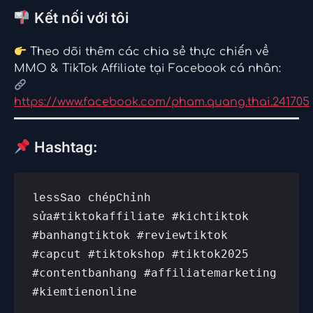
Kết nối với tôi
Theo dõi thêm các chia sẻ thực chiến về
MMO & TikTok Affiliate tại Facebook cá nhân:
https://www.facebook.com/pham.quang.thai.241705
Hashtag:
lessSao chépChỉnh 
#tiktokaffiliate #kichtiktok 
sửa
#banhangtiktok #reviewtiktok 
#capcut #tiktokshop #tiktok2025 
#contentbanhang #affiliatemarketing 