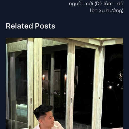
bài
người mới (Dễ làm – dễ
viết
lên xu hướng)
Related Posts