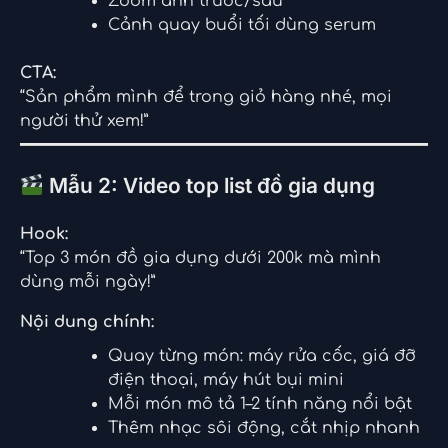
Zoom ảnh trước/sau
Cảnh quay buổi tối dùng serum
CTA:
“Sản phẩm mình để trong giỏ hàng nhé, mọi
người thử xem!”
Mẫu 2: Video top list đồ gia dụng
Hook:
“Top 3 món đồ gia dụng dưới 200k mà mình
dùng mỗi ngày!”
Nội dung chính:
Quay từng món: máy rửa cốc, giá đỡ
điện thoại, máy hút bụi mini
Mỗi món mô tả 1–2 tính năng nổi bật
Thêm nhạc sôi động, cắt nhịp nhanh