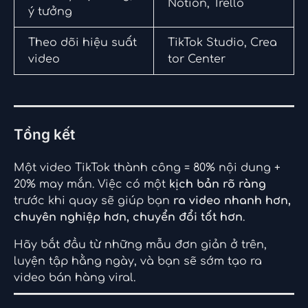
Notion, Trello
ý tưởng
Theo dõi hiệu suất
TikTok Studio, Crea
video
tor Center
Tổng kết
Một video TikTok thành công = 80% nội dung +
20% may mắn. Việc có một
kịch bản rõ ràng
trước khi quay sẽ giúp bạn
ra video nhanh hơn,
chuyên nghiệp hơn, chuyển đổi tốt hơn
.
Hãy bắt đầu từ những mẫu đơn giản ở trên,
luyện tập hằng ngày, và bạn sẽ sớm tạo ra
video bán hàng viral.